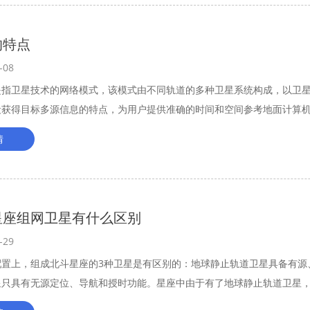
的特点
-08
是指卫星技术的网络模式，该模式由不同轨道的多种卫星系统构成，以卫
段获得目标多源信息的特点，为用户提供准确的时间和空间参考地面计算
络，也可以说是提出卫星网络概念的技术基础。
情
星座组网卫星有什么区别
-29
配置上，组成北斗星座的3种卫星是有区别的：地球静止轨道卫星具备有源
星只具有无源定位、导航和授时功能。星座中由于有了地球静止轨道卫星