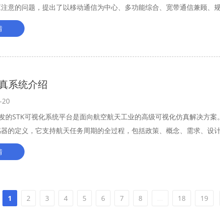
应注意的问题，提出了以移动通信为中心、多功能综合、宽带通信兼顾、
、频率共享、宽窄结合、合作应用的整体设计构想。
情
仿真系统介绍
-20
开发的STK可视化系统平台是面向航空航天工业的高级可视化仿真解决方
感器的定义，它支持航天任务周期的全过程，包括政策、概念、需求、设计
海、空、天任务，并提供易于理解的图表和文本形式的分析结果，确定最
情
1
2
3
4
5
6
7
8
...
18
19