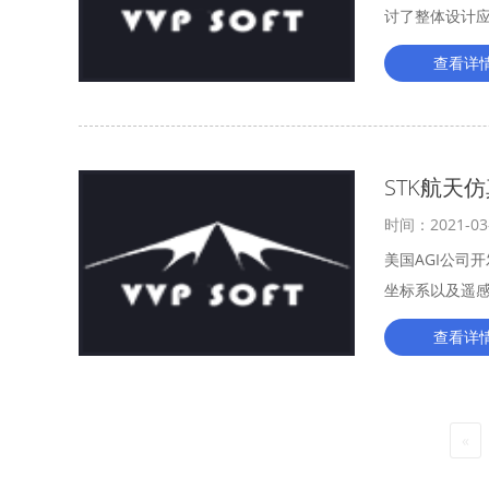
讨了整体设计
务、频谱感知
查看详
STK航天
时间：2021-03
美国AGI公司
坐标系以及遥
析复杂的陆、
查看详
«